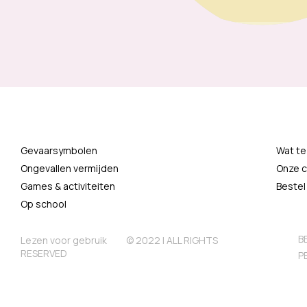
Gevaarsymbolen
Wat te
Ongevallen vermijden
Onze c
Games & activiteiten
Bestel
Op school
B
Lezen voor gebruik
© 2022 | ALL RIGHTS
RESERVED
P