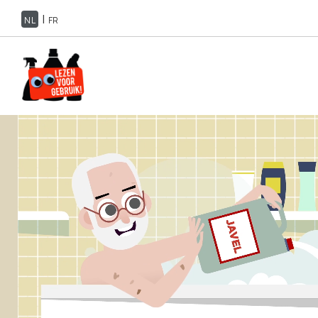
|
NL
FR