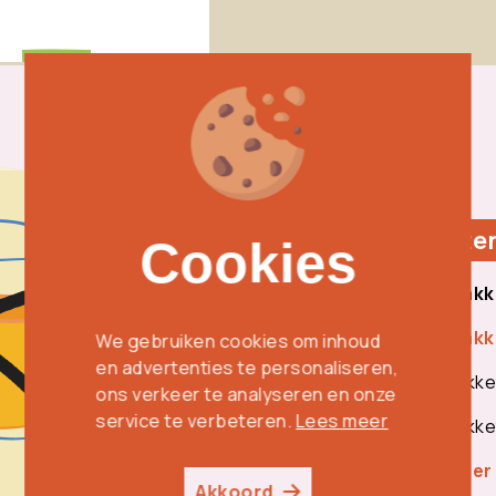
Lespakkette
Cookies
Cookies
Bestel onze pakk
Bestel onze pakk
We gebruiken cookies om inhoud
We gebruiken cookies om inhoud
en advertenties te personaliseren,
en advertenties te personaliseren,
Bestel onze pakke
ons verkeer te analyseren en onze
ons verkeer te analyseren en onze
service te verbeteren.
service te verbeteren.
Lees meer
Lees meer
Bestel onze pakke
Lees onze folder
Akkoord
Akkoord