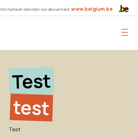
www.belgium.be
nformatie en diensten van de overheid:
Test
test
Test