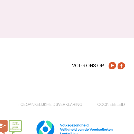
VOLG ONS OP
TOEGANKELIJKHEIDSVERKLARING
COOKIEBELEID