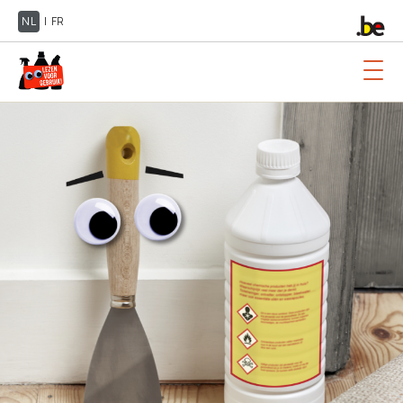
NL
|
FR