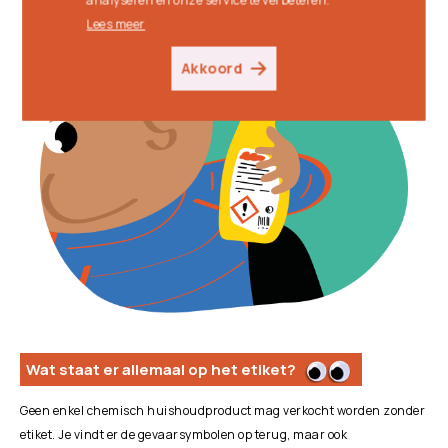
Lees meer
Lees meer
Akkoord
Akkoord
Wat staat er allemaal op het etiket?
Geen enkel chemisch huishoudproduct mag verkocht worden zonder
etiket. Je vindt er de gevaarsymbolen op terug, maar ook