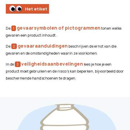
Het etiket
gevaarsymbolen of pictogrammen
De
1
tonen welke
gevaren een product inhoudt.
gevaaraanduidingen
De
2
beschrijven de ernst van die
gevaren en de omstandigheden waarin ze voorkomen.
veiligheidsaanbevelingen
In de
3
lees je hoe je een
product moet gebruiken en de risico's kan beperken, bijvoorbeeld door
beschermende handschoenen te dragen.