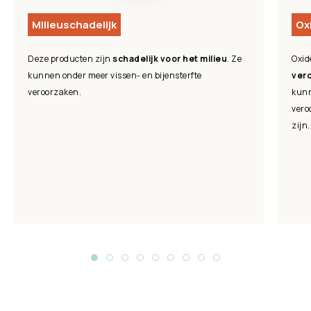
Milieuschadelijk
Ox
Deze producten zijn
schadelijk voor het milieu
. Ze
Oxid
kunnen onder meer vissen- en bijensterfte
vero
veroorzaken.
kunn
vero
zijn.