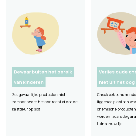
Bewaar buiten het bereik
Verlies oude ch
van kinderen
niet uit het oog
Zet gevaarlijke producten niet
Check ook eens minde
zomaar onder het aanrecht of doe de
liggende plaatsen wa
kastdeur op slot.
chemische producten
worden, zoals de gara
tuinschuurtje.