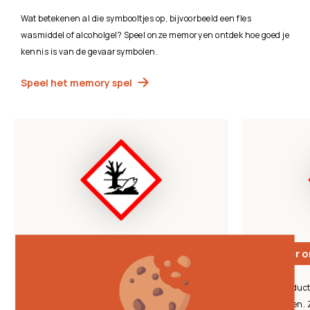
Wat betekenen al die symbooltjes op, bijvoorbeeld een fles
wasmiddel of alcoholgel? Speel onze memory en ontdek hoe goed je
kennis is van de gevaarsymbolen.
Speel het memory spel
Houder onder druk
 voor het
Deze producten worden
onder druk
jensterfte
opgeslagen. Ze kunnen ontploffen of branden