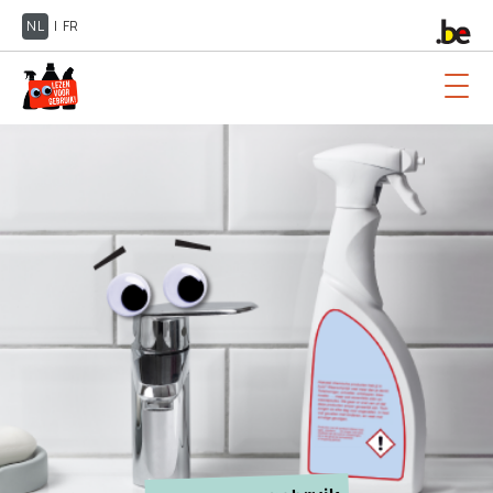
NL
|
FR