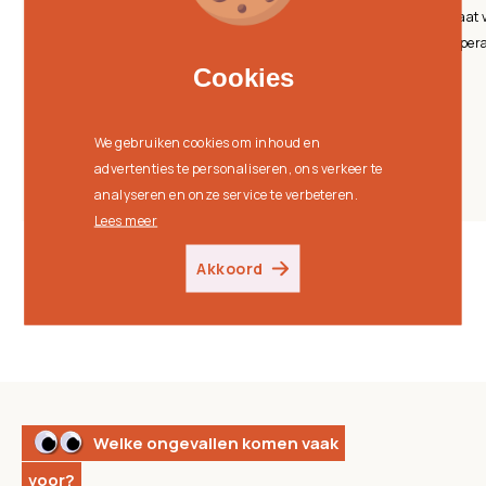
als je ze laat vallen of als je ze blootstelt aan
hoge temperaturen.
Cookies
Cookies
We gebruiken cookies om inhoud en
We gebruiken cookies om inhoud en
advertenties te personaliseren, ons verkeer te
advertenties te personaliseren, ons verkeer te
analyseren en onze service te verbeteren.
analyseren en onze service te verbeteren.
Lees meer
Lees meer
Akkoord
Akkoord
Welke ongevallen komen vaak
voor?